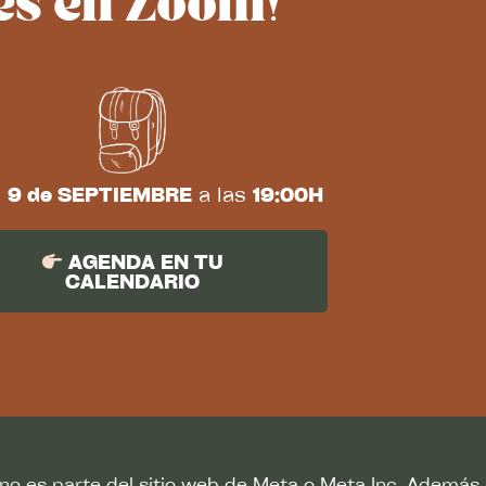
es en Zoom!
s
9 de SEPTIEMBRE
a las
19:00H
AGENDA EN TU
CALENDARIO
no es parte del sitio web de Meta o Meta Inc. Además,