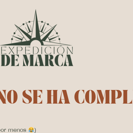
NO SE HA COMP
 por menos
)