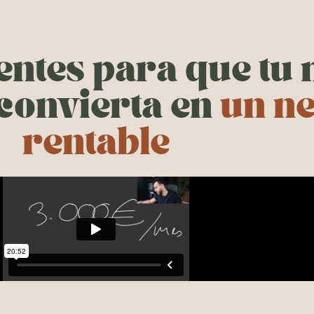
ientes para que tu
 convierta en
un n
rentable