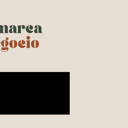
 marca
egocio