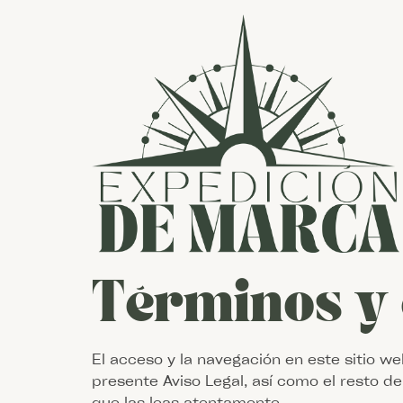
Términos y 
El acceso y la navegación en este sitio we
presente Aviso Legal, así como el resto d
que las leas atentamente.